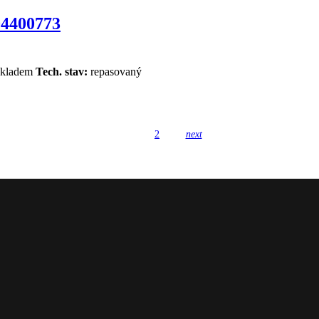
4400773
kladem
Tech. stav:
repasovaný
1
2
next