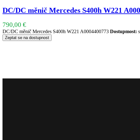
DC/DC měnič Mercedes S400h W221 A000
790,00
€
DC/DC měnič Mercedes S400h W221 A0004400773
Dostupmost:
s
Zeptat se na dostupnost