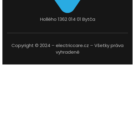
Hollého 1362 014 01 Bytča
Copyright © 2024 – electriccare.cz – Všetky práva
vyhradené