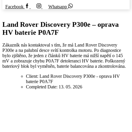
Facebook
Whatsapp
Land Rover Discovery P300e – oprava
HV baterie P0A7F
Zákazník nás kontaktoval s tím, že má Land Rover Discovery
P300e a na palubní desce svítí kontrolka motoru. Po diagnostice
bylo zjištěno, že jeden z článků HV baterie má nižší napětí o 145
mV a zobrazuje chybu P0A7F detoleranci HV baterie. Poškozený
bateriový blok byl vyměněn, baterie balancována a zkontrolována.
Client:
Land Rover Discovery P300e - oprava HV
baterie P0A7F
Completed Date:
13. 05. 2026